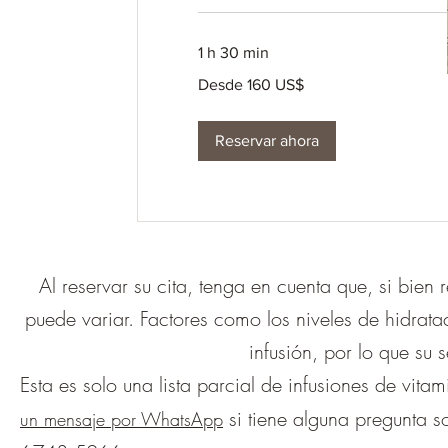
1 h 30 min
Desde
Desde 160 US$
160
dólares
estadounidenses
Reservar ahora
Al reservar su cita, tenga en cuenta que, si bien
puede variar. Factores como los niveles de hidrata
infusión, por lo que su 
Esta es solo una lista parcial de infusiones de vita
si tiene alguna pregunta s
un mensaje por WhatsApp