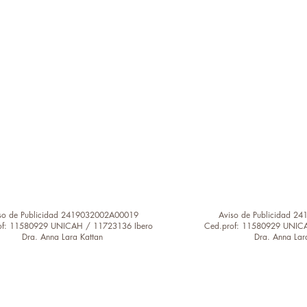
so de Publicidad 2419032002A00019
Aviso de Publicidad 
of: 11580929 UNICAH / 11723136 Ibero
Ced.prof: 11580929 UNIC
Dra. Anna Lara Kattan
Dra. Anna Lar