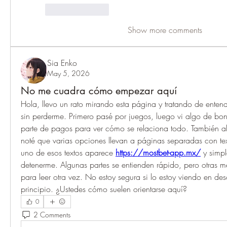
Like
Reply
Show more comments
Sia Enko
May 5, 2026
No me cuadra cómo empezar aquí
Hola, llevo un rato mirando esta página y tratando de ente
sin perderme. Primero pasé por juegos, luego vi algo de bon
parte de pagos para ver cómo se relaciona todo. También abr
noté que varias opciones llevan a páginas separadas con tex
uno de esos textos aparece 
https://mostbet-app.mx/
 y simpl
detenerme. Algunas partes se entienden rápido, pero otras me 
para leer otra vez. No estoy segura si lo estoy viendo en deso
principio. ¿Ustedes cómo suelen orientarse aquí?
0
2 Comments