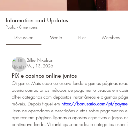
Information and Updates
Public
·
8 members
Discussion
Media
Files
Members
Billie Nikelson
May 13, 2026
PIX e casinos online juntos
Oi gente. Mais cedo eu estava lendo algumas páginas relac
queria comparar os métodos de pagamento usados em casinos
olhei categorias com depósitos instantâneos e algumas págin
móveis. Depois fiquei em 
https://bonusario.com/pt/paymen
listas de operadores e descrições curtas sobre pagamentos 
apareceram páginas ligadas a apostas esportivas e jogos ao
continuava lendo. Vi rankings separados e categorias especí