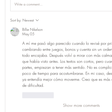
Write a comment...
Sort by:
Newest
Billie Nikelson
May 05
A mí me pasó algo parecido cuando lo revisé por pri
cambiando entre juegos, bonos y cuenta sin un orden c
todo encajaba. Después volví a mirar con más calma y
que había visto antes. Los textos son cortos, pero cuan
partes, empiezan a tener más sentido. No es complica
poco de tiempo para acostumbrarse. En mi caso, des
ya entendía mejor cómo moverme. Creo que es más cu
de dificultad.
Like
Reply
Show more comments