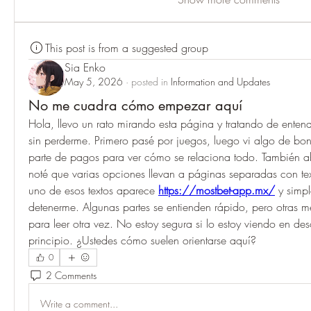
This post is from a suggested group
Sia Enko
May 5, 2026
·
posted in
Information and Updates
No me cuadra cómo empezar aquí
Hola, llevo un rato mirando esta página y tratando de ente
sin perderme. Primero pasé por juegos, luego vi algo de bon
parte de pagos para ver cómo se relaciona todo. También abr
noté que varias opciones llevan a páginas separadas con tex
uno de esos textos aparece 
https://mostbet-app.mx/
 y simpl
detenerme. Algunas partes se entienden rápido, pero otras me 
para leer otra vez. No estoy segura si lo estoy viendo en deso
principio. ¿Ustedes cómo suelen orientarse aquí?
0
2 Comments
Write a comment...