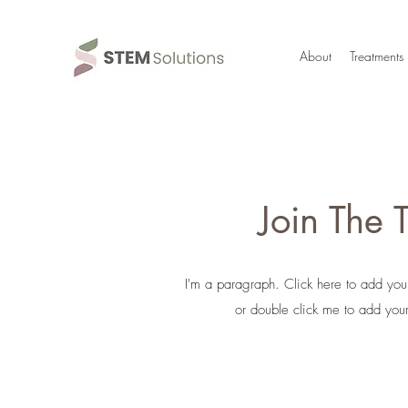
About
Treatments
Join The
I'm a paragraph. Click here to add your 
or double click me to add you